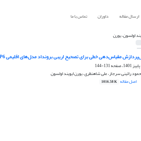
ارسال مقاله
داوران
تماس با ما
یند اولسون، یورن
ردازش مقیاس‌دهی خطی برای تصحیح اریبی برونداد مدل‌های اقلیمی CMIP6
131-144
حمود رائینی سرجاز، علی شاهنظری، یورن ایویند اولسون
اصل مقاله
1016.58 K