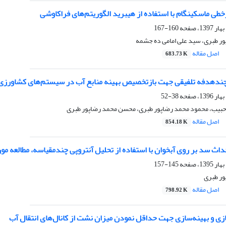
ی ماسکینگام با استفاده از هیبرید الگوریتم‌های فراکاوشی
160-167
ر طبری، سید علی امامی ده جشمه
اصل مقاله
683.73 K
ندهدفه تلفیقی جهت بازتخصیص بهینه منابع آب در سیستم‌های کشاورزی، م
38-52
 حبیب، محمود محمد رضاپور طبری، محسن محمد رضاپور طبری
اصل مقاله
854.18 K
حداث سد بر روی آبخوان با استفاده از تحلیل آنتروپی چندمقیاسه، مطالعه 
145-157
ور طبری
اصل مقاله
798.92 K
زی و بهینه‌سازی جهت حداقل نمودن میزان نشت از کانال‌های انتقال آب