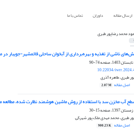
ارسال مقاله
داوران
تماس با ما
ود محمد رضاپور طبری
‌های ناشی از تغذیه و بهره‌برداری از آبخوان ساحلی قائمشهر-جویبار در 
74-90
10.22034/iwrr.2024.
ر طبری، طاهره آذری
اصل مقاله
2.07 M
سطح آب مخزن سد با استفاده از روش ماشین هوشمند نظارت شده، مطالعه م
15-30
ر طبری، محمد مهدی ملک پور شهرکی
اصل مقاله
900.23 K