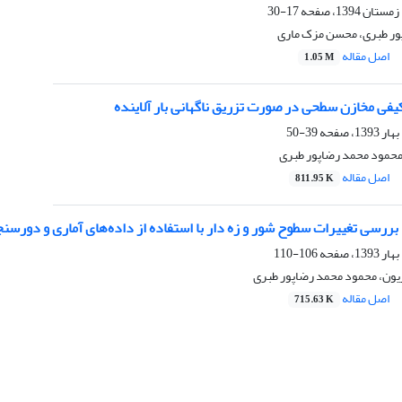
17-30
ور طبری، محسن مزک ماری
اصل مقاله
1.05 M
یفی مخازن سطحی در صورت تزریق ناگهانی بار آلاینده
39-50
حمود محمد رضاپور طبری
اصل مقاله
811.95 K
بررسی تغییرات سطوح شور و زه دار با استفاده از داده‌های آماری و دورس
106-110
ون، محمود محمد رضاپور طبری
اصل مقاله
715.63 K