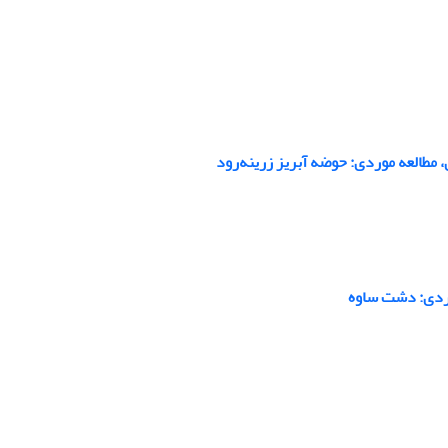
طالعه موردی: حوضه آبریز زرینه‌رود
موردی: دشت ساوه