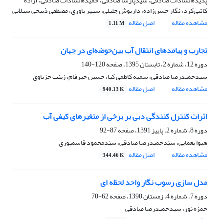
پدیده‌السادات صادقی، سیدپارسا صادقی، حمیده‌السادات صادقی، آزاده
کاتبی‌کرد، نگار حسن‌زاده، داریوش جلیلی، سپهر یاوری، مصطفی ذبیحی سیلابی
مشاهده مقاله
اصل مقاله
1.11 M
تجارب و پیامدهای انتقال ‌آب بین‌حوضه‌ای در جهان
دوره 12، شماره 2، تابستان 1395، صفحه
120-140
سیدحمیدرضا صادقی، سمیه کاظمی کیا، حسین خیرفام، زینب حزباوی
مشاهده مقاله
اصل مقاله
940.13 K
اثرات کنترل کنندگی دبی بر برخی از متغیر‌های کیفی آب
دوره 8، شماره 2، پاییز 1391، صفحه
87-92
هیوا یغمایی، سیَدحمیدرضا صادقی، سیَدمحمود قاسمپوری
مشاهده مقاله
اصل مقاله
344.46 K
مدل سازی رسوب نگار واحد لحظه ای
دوره 7، شماره 4، زمستان 1390، صفحه
62-70
حمزه نور، سیدحمیدرضا صادقی