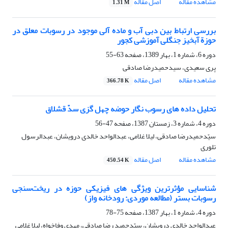
مشاهده مقاله
اصل مقاله
1.31 M
بررسی ارتباط بین دبی آب و ماده آلی موجود در رسوبات معلق در
حوزة آبخیز جنگلی آموزشی کجور
دوره 6، شماره 1، بهار 1389، صفحه
63-55
پری سعیدی، سیدحمیدرضا صادقی
مشاهده مقاله
اصل مقاله
366.78 K
تحلیل داده های رسوب نگار حوضه چهل گزی سدّ قشلاق
دوره 4، شماره 3، زمستان 1387، صفحه
47-56
سیّدحمیدرضا صادقی، لیلا غلامی، عبدالواحد خالدی درویشان، عبدالرسول
تلوری
مشاهده مقاله
اصل مقاله
450.54 K
شناسایی مؤثرترین ویژگی های فیزیکی حوزه در ریخت‌سنجی
رسوبات بستر (مطالعه موردی: رودخانه واز)
دوره 4، شماره 1، بهار 1387، صفحه
75-78
عبدالواحد خالدی درویشان، سیّدحمید رضا صادقی، مهدی وفاخواه، لیلا غلامی