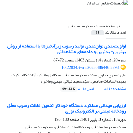
نویسنده =
سیدحمیدرضا صادقی
تعداد مقالات:
11
اولویت‌بندی توان‌مندی تولید رسوب زیرآبخیزها با استفاده از روش
بهترین- بدترین و داده‌های مشاهداتی
دوره 20، شماره 4، زمستان 1403، صفحه
72-87
10.22034/iwrr.2025.486446.2798
علی نصیری خیاوی، سیّدحمیدرضا صادقی، میکائیل مائرکر، آزاده کاتبی‌کرد،
پدیده‌السادات صادقی، سیّدسعید غیاثی، مهدی وفاخواه
مشاهده مقاله
اصل مقاله
694.13 K
ارزیابی میدانی عملکرد دستگاه خودکار تخمین غلظت رسوب معلّق
رودخانه مبتنی بر الکترونیک نوری
دوره 18، شماره 3، پاییز 1401، صفحه
180-195
سیدحمیدرضا صادقی، وحیده‌السادات صادقی، سیدوحید صادقی،