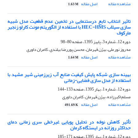
مشاهده مقاله
اصل مقاله
1.63 M
تاثیر انتخاب تابع درستنمایی در تخمین عدم قطعیت مدل شبیه
سازی سیلاب HEC-HMS با استفاده از الگوریتم مونت کارلو زنجیر
مارکوف
دوره 12، شماره 3، پاییز 1395، صفحه
80-98
مه روز نورعلی، بیژن قهرمان، محسن پوررضا بیلندی، کامران داوری
مشاهده مقاله
اصل مقاله
1.64 M
بهینه سازی شبکه پایش کیفیت منابع آب زیرزمینی شهر مشهد با
استفاده از مدل سازی فضایی-زمانی
دوره 12، شماره 1، بهار 1395، صفحه
133-144
مسلم اکبرزاده، بیژن قهرمان، کامران داوری
مشاهده مقاله
اصل مقاله
491.69 K
تأثیر کاهش نوفه در تحلیل پویایی غیرخطی سری‌ زمانی دمای
حداکثر روزانه در ایستگاه کرمان
دوره 12، شماره 1، بهار 1395، صفحه
171-185