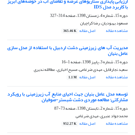
ارزیابی پایداری سناریوهای عرضه و تقاضای آب در حوضه‌های آبریز
با کاربرد مدل ‏IDS
دوره 15، شماره 4، زمستان 1398، صفحه
314-327
مسعود بهبودیان، رضا کراچیان
مشاهده مقاله
اصل مقاله
365.46 K
مدیریت آب های زیرزمینی دشت اردبیل با استفاده از مدل سازی
عامل بنیان
دوره 15، شماره 3، پاییز 1398، صفحه
1-16
سعید نجارقابل، مهدی ضرغامی، مسیح اخباری، عطاالله ندیری
مشاهده مقاله
اصل مقاله
1.1 M
توسعه مدل عامل بنیان جهت احیای منابع آب زیرزمینی با رویکرد
مشارکتی: مطالعه موردی دشت شبستر-صوفیان
دوره 15، شماره 2، تابستان 1398، صفحه
73-87
محمدجواد عنبری، مهدی ضرغامی
مشاهده مقاله
اصل مقاله
952.27 K