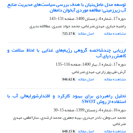
توسعه مدل عامل‌بنیان با هدف بررسی سیاست‌های مدیریت منابع
آب زیرزمینی؛ مطالعه موردی آبخوان دامغان
دوره 17، شماره 4، زمستان 1400، صفحه
131-143
راضیه جباری، مهدی ضرغامی، محمد جواد عنبری، عطاالله ندیری
مشاهده مقاله
اصل مقاله
725.17 K
ارزیابی چندشاخصه گروهی رژیم‌های غذایی با لحاظ سلامت و
کاهش ردپای آب
دوره 17، شماره 1، بهار 1400، صفحه
116-135
آرش تقی پور زارعی، مهدی ضرغامی
مشاهده مقاله
اصل مقاله
946.62 K
تحلیل راهبردی برای بهبود کارکرد و اقتدارشورایعالی آب با
استفاده از روش SWOT
دوره 16، شماره 4، زمستان 1399، صفحه
15-30
محمد حب وطن، نادر حیدری، بهیه جعفری، محمد ارشدی، سارا لطفی، مهدی
ضرغامی
مشاهده مقاله
اصل مقاله
648.15 K