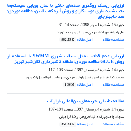
ارزیابی ریسک روگذری سدهای خاکی با مدل پویایی سیستم‌ها
تحت شبیه‌سازی مونت کارلو و روش اَبَرمکعب لاتین، مطالعه موردی:
سد حاجیلر‌چای
دوره 15، شماره 1، بهار 1398، صفحه
14-31
علی ابراهیم زاده، مهدی ضرغامی، وحید نورانی
مشاهده مقاله
اصل مقاله
982.55 K
ارزیابی عدم قطعیت مدل سیلاب شهری SWMM با استفاده از
روش GLUE مطالعه موردی: منطقه 2 شهرداری کلان‌شهر تبریز
دوره 14، شماره 5، زمستان 1397، صفحه
103-117
محمد کبارفرد، رامین فضل اولی، مهدی ضرغامی، ابوالفضل اکبرپور
مشاهده مقاله
اصل مقاله
1.36 M
مطالعه تطبیقی تجربه‌های بین‌المللی بازار آب
دوره 14، شماره 4، زمستان 1397، صفحه
184-197
سجاد واحدی زاده، لیلا فروهر، رضا کراچیان
مشاهده مقاله
اصل مقاله
351.33 K