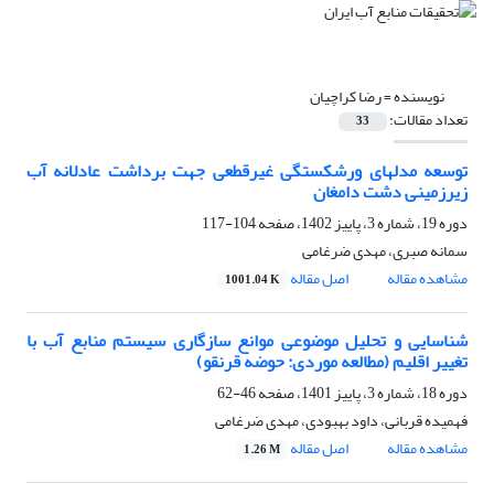
نویسنده =
رضا کراچیان
تعداد مقالات:
33
توسعه مدلهای ورشکستگی غیرقطعی جهت برداشت عادلانه آب
زیرزمینی دشت دامغان
دوره 19، شماره 3، پاییز 1402، صفحه
104-117
سمانه صبری، مهدی ضرغامی
مشاهده مقاله
اصل مقاله
1001.04 K
شناسایی و تحلیل موضوعی موانع سازگاری سیستم منابع آب با
تغییر اقلیم (مطالعه موردی: حوضه قرنقو)
دوره 18، شماره 3، پاییز 1401، صفحه
46-62
فهمیده قربانی، داود بهبودی، مهدی ضرغامی
مشاهده مقاله
اصل مقاله
1.26 M