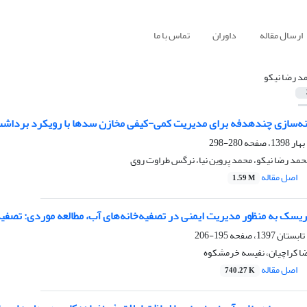
ارسال مقاله
داوران
تماس با ما
د رضا نیکو
ه‌سازی چندهدفه برای مدیریت کمی-کیفی مخازن سدها با رویکرد برداشت 
280-298
مد رضا نیکو، محمد پروین نیا، نرگس طراوت روی
اصل مقاله
1.59 M
یسک به منظور مدیریت ایمنی در تصفیه‌خانه‌های آب، مطالعه موردی: تصفی
195-206
ضا کراچیان، نفیسه خرمشکوه
اصل مقاله
740.27 K