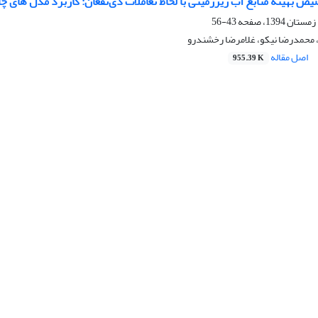
 بهینه منابع آب زیرزمینی با لحاظ تعاملات ذی‌نفعان: کاربرد مدل های چا
43-56
 محمدرضا نیکو، غلامرضا رخشندرو
اصل مقاله
955.39 K