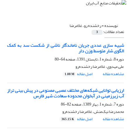
نویسنده =
رخشنده رو، غلامرضا
تعداد مقالات:
3
شبیه سازی عددی جریان ناماندگار ناشی از شکست سد به کمک
الگوی شار متوسط وزن دار
دوره 8، شماره 1، تابستان 1391، صفحه
64-80
علی مهدوی، غلامرضا رخشنده‌رو
مشاهده مقاله
اصل مقاله
1.08 M
ارزیابی توانایی شبکه‌های مختلف عصبی مصنوعی در پیش بینی تراز
آب زیرزمینی در آبخوان محدوده سعادت شهر فارس
دوره 7، شماره 1، بهار 1389، صفحه
82-86
محمدرضا نیک‌منش، غلامرضا رخشنده‌رو
مشاهده مقاله
اصل مقاله
365.15 K