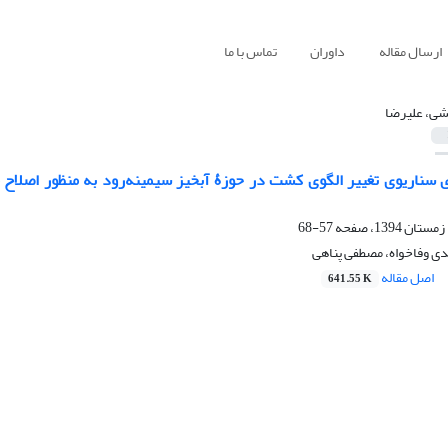
ارسال مقاله
داوران
تماس با ما
شی، علیرضا
ی سناریوی تغییر الگوی کشت در حوزۀ آبخیز سیمینه‌رود به منظور اصلاح م
57-68
دی وفاخواه، مصطفی پناهی
اصل مقاله
641.55 K