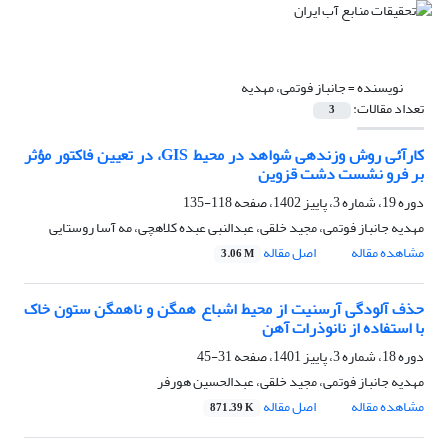
نویسنده =
جانباز فوتمی، مهدیه
تعداد مقالات:
3
کارآئی روش وزن‎دهی شواهد در محیط GIS، در تعیین فاکتور مؤثر
بر فرو نشست دشت قزوین
دوره 19، شماره 3، پاییز 1402، صفحه
118-135
مهدیه جانباز فوتمی، مجید خلقی، عبدالنبی عبده کلاهچی، مه آسا روستایی
مشاهده مقاله
اصل مقاله
3.06 M
حذف آلودگی آرسنیت از محیط اشباع همگن و ناهمگن ستون خاک
با استفاده از نانوذرات آهن
دوره 18، شماره 3، پاییز 1401، صفحه
31-45
مهدیه جانباز فوتمی، مجید خلقی، عبدالحسین هورفر
مشاهده مقاله
اصل مقاله
871.39 K