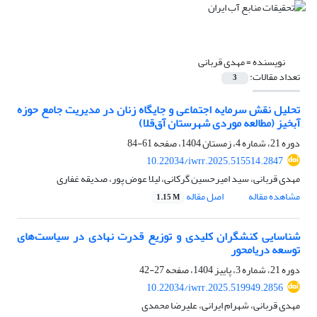
نویسنده =
مهدی قربانی
تعداد مقالات:
3
تحلیل نقش سرمایه اجتماعی و جایگاه زنان در مدیریت جامع حوزه
آبخیز (مطالعه موردی شهرستان آق‌قلا)
دوره 21، شماره 4، زمستان 1404، صفحه
61-84
10.22034/iwrr.2025.515514.2847
مهدی قربانی، سید امیرحسین گرکانی، لیلا عوض پور، صدیقه غفاری
مشاهده مقاله
اصل مقاله
1.15 M
شناسایی کنشگران کلیدی و توزیع قدرت نهادی در سیاست‌های
توسعه دریامحور
دوره 21، شماره 3، پاییز 1404، صفحه
27-42
10.22034/iwrr.2025.519949.2856
مهدی قربانی، شهرام ایرانی، علیرضا محمدی