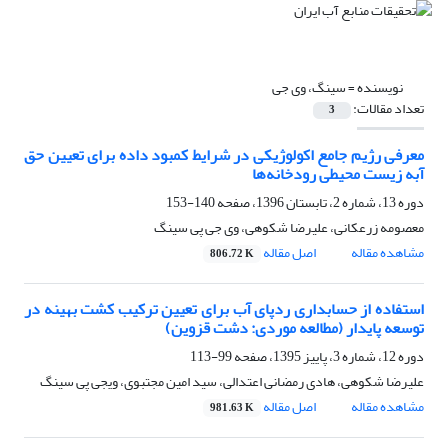
نویسنده =
سینگ، وی جی
تعداد مقالات:
3
معرفی رژیم جامع اکولوژیکی در شرایط کمبود داده برای تعیین حق
آبه زیست محیطی رودخانه‌ها
دوره 13، شماره 2، تابستان 1396، صفحه
140-153
معصومه زرعکانی، علیرضا شکوهی، وی جی پی سینگ
مشاهده مقاله
اصل مقاله
806.72 K
استفاده از حسابداری ردپای آب برای تعیین ترکیب کشت بهینه در
توسعه پایدار (مطالعه موردی: دشت قزوین)
دوره 12، شماره 3، پاییز 1395، صفحه
99-113
علیرضا شکوهی، هادی رمضانی اعتدالی، سید امین مجتبوی، ویجی پی سینگ
مشاهده مقاله
اصل مقاله
981.63 K