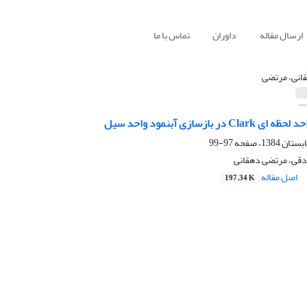
ارسال مقاله
داوران
تماس با ما
انی، مرتضی
در بازسازی آبنمود واحد سیل
97-99
قی، مرتضی دهقانی
اصل مقاله
197.34 K