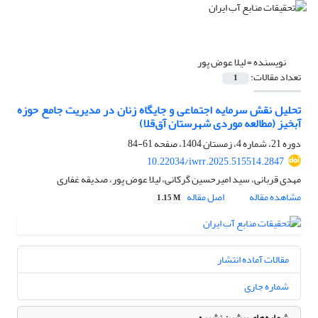
نویسنده =
لیلا عوض پور
تعداد مقالات:
1
تحلیل نقش سرمایه اجتماعی و جایگاه زنان در مدیریت جامع حوزه
آبخیز (مطالعه موردی شهرستان آق‌قلا)
دوره 21، شماره 4، زمستان 1404، صفحه
61-84
10.22034/iwrr.2025.515514.2847
مهدی قربانی، سید امیرحسین گرکانی، لیلا عوض پور، صدیقه غفاری
مشاهده مقاله
اصل مقاله
1.15 M
مقالات آماده انتشار
شماره جاری
شماره‌های پیشین نشریه