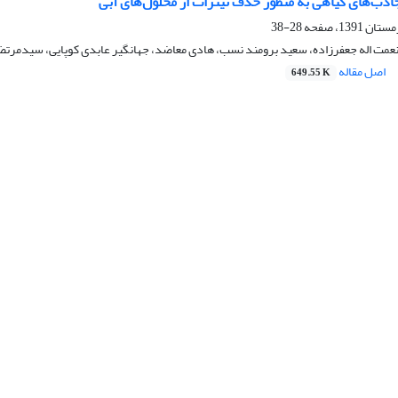
 جاذب‌های گیاهی به منظور حذف نیترات از محلول‌های آبی
28-38
عمت اله جعفرزاده، سعید برومند نسب، هادی معاضد، جهانگیر عابدی کوپایی، سیدمرت
اصل مقاله
649.55 K