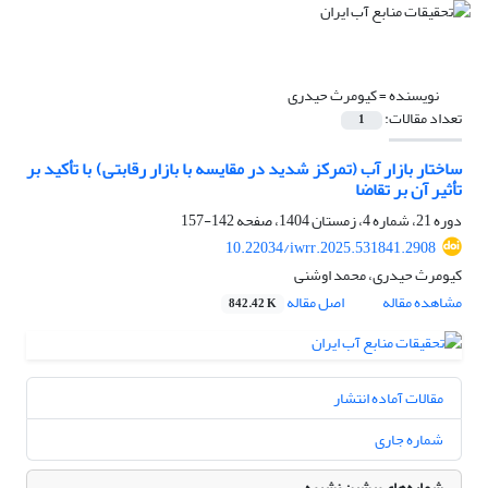
نویسنده =
کیومرث حیدری
تعداد مقالات:
1
ساختار بازار آب (تمرکز شدید در مقایسه با بازار رقابتی) با تأکید بر
تأثیر آن بر تقاضا
دوره 21، شماره 4، زمستان 1404، صفحه
142-157
10.22034/iwrr.2025.531841.2908
کیومرث حیدری، محمد اوشنی
مشاهده مقاله
اصل مقاله
842.42 K
مقالات آماده انتشار
شماره جاری
شماره‌های پیشین نشریه