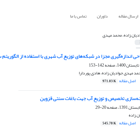
ارسال مقاله
داوران
تماس با ما
دیان زاده، محمد مهدی
احی اندازه‌گیری مجزا در شبکه‌های توزیع آب شهری با استفاده از الگوریتم 
142-153
د مهدی جوادیان زاده، هادی پوردارا
اصل مقاله
971.03 K
ه‌سازی تخصیص و توزیع آب جهت باغات سنتی قزوین
20-29
 زاده
اصل مقاله
545.78 K