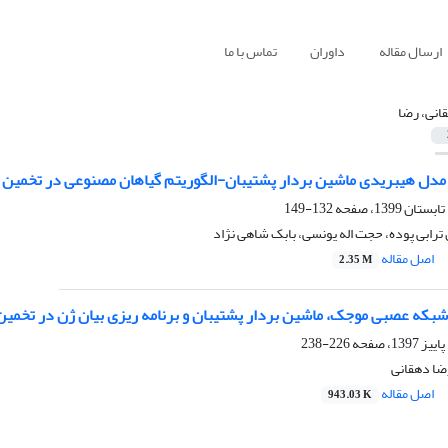
ارسال مقاله
داوران
تماس با ما
انی، رضا
دل هیبریدی ماشین بردار پشتیبان-الگوریتم گیاهان مصنوعی در تخمین جر
132-149
رابی پوده، حجت اله یونسی، بابک شاهی نژاد
اصل مقاله
2.35 M
شبکه عصبی موجک، ماشین بردار پشتیبان و برنامه ریزی بیان ژن در تخمین
226-238
ضا دهقانی
اصل مقاله
943.03 K