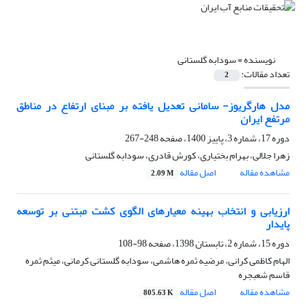
نویسنده =
سودابه گلستانی
تعداد مقالات:
2
مدل هارگریوز- سامانی تعدیل یافته بر مبنای ارتفاع در مناطق
مرتفع ایران
دوره 17، شماره 3، پاییز 1400، صفحه
248-267
زهرا جلالی، بهرام بختیاری، کورش قادری، سودابه گلستانی
مشاهده مقاله
اصل مقاله
2.09 M
ارزیابی و انتخاب بهینه معیارهای الگوی کشت مبتنی بر توسعه
پایدار
دوره 15، شماره 2، تابستان 1398، صفحه
98-108
الهام کاظمی کرانی، مرضیه ثمره هاشمی، سودابه گلستانی کرمانی، میثم ثمره
قاسم شعبجره
مشاهده مقاله
اصل مقاله
805.63 K