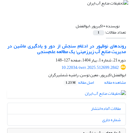
نویسنده =
اکبرپور، ابوالفضل
تعداد مقالات:
1
روندهای نوظهور در ادغام سنجش از دور و یادگیری ماشین در
مدیریت منابع آب زیرزمینی: یک مطالعه علم‌سنجی
دوره 21، شماره 1، بهار 1404، صفحه
127-148
10.22034/iwrr.2025.512699.2842
ابوالفضل اکبرپور، معین توسن، راضیه شمشیرگران
مشاهده مقاله
اصل مقاله
1.23 M
مقالات آماده انتشار
شماره جاری
شماره‌های پیشین نشریه