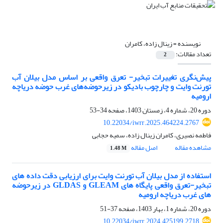
نویسنده =
زینال زاده، کامران
تعداد مقالات:
2
پیش‌نگری تغییرات تبخیر- تعرق واقعی بر اساس مدل بیلان آب
تورنت وایت و چارچوب بادیکو در زیرحوضه‌های غرب حوضه دریاچه
ارومیه
دوره 20، شماره 4، زمستان 1403، صفحه
34-53
10.22034/iwrr.2025.464224.2767
فاطمه نصیری، کامران زینال زاده، سمیه حجابی
مشاهده مقاله
اصل مقاله
1.48 M
استفاده از مدل بیلان آب تورنت وایت برای ارزیابی دقت داده های
تبخیر-تعرق واقعی پایگاه های GLEAM و GLDAS در زیرحوضه
های غرب دریاچه ارومیه
دوره 20، شماره 1، بهار 1403، صفحه
37-51
10.22034/iwrr.2024.425199.2718