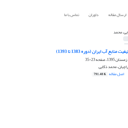
ارسال مقاله
داوران
تماس با ما
یی، محمد
نابع آب ایران (دوره 1383 تا 1393)
23-35
اچیان، محمد ذکایی
اصل مقاله
791.48 K