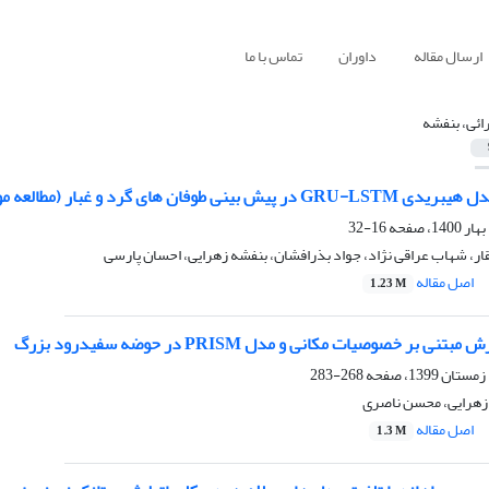
ارسال مقاله
داوران
تماس با ما
ائی، بنفشه
 های گرد و غبار (مطالعه موردی: استان خوزستان)
16-32
ر، شهاب عراقی نژاد، جواد بذرافشان، بنفشه زهرایی، احسان پارسی
اصل مقاله
1.23 M
 بر خصوصیات مکانی و مدل PRISM در حوضه سفیدرود بزرگ
268-283
 زهرایی، محسن ناصری
اصل مقاله
1.3 M