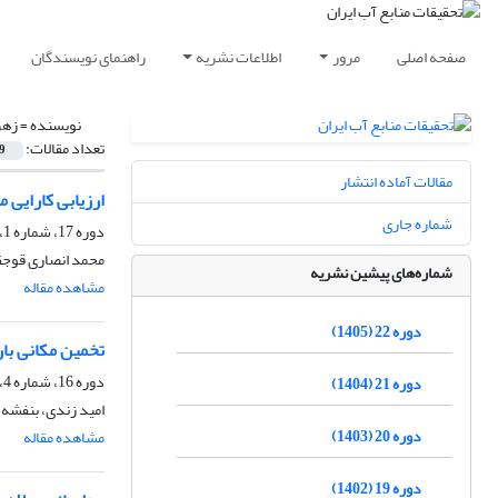
صفحه اصلی
مرور
اطلاعات نشریه
راهنمای نویسندگان
نویسنده =
زهر
تعداد مقالات:
9
مقالات آماده انتشار
ارزیابی کارایی مدل هیبریدی GRU-LSTM در پیش بینی طوفان
شماره جاری
دوره 17، شماره 1، بهار 1400، صفحه
محمد انصاری قوجقا
شماره‌های پیشین نشریه
مشاهده مقاله
دوره 22 (1405)
تخمین مکانی بارش مبتنی
دوره 16، شماره 4، زمستان 1399، صفحه
دوره 21 (1404)
امید زندی، بنفشه
دوره 20 (1403)
مشاهده مقاله
دوره 19 (1402)