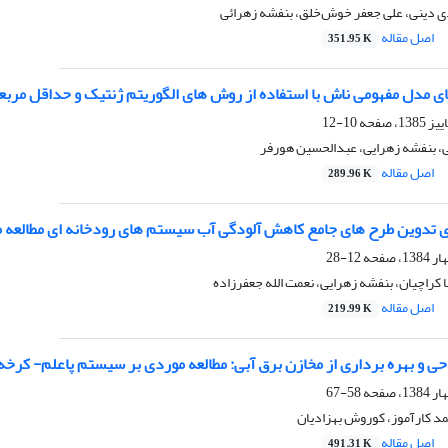
 دینی، علی جعفر خوش‌خلق، بنفشه زهرائی
اصل مقاله
351.95 K
ی مدل مفهومی ناش با استفاده از روش‌ های الگوریتم ژنتیک و حداقل مربع
10-12
 بنفشه زهرایی، عبدالحسین هورفر
اصل مقاله
289.96 K
ای تدوین طرح های جامع کاهش آلودگی آب سیستم های رودخانه ای مطالعه م
12-28
 کراچیان، بنفشه زهرایی، نعمت الله جعفرزاده
اصل مقاله
219.99 K
ی و بهره برداری از مخازن برق آبی: مطالعه موردی بر سیستم پاعلم- کرخه
58-67
د کارآموز، کوروش بهزادیان
اصل مقاله
491.31 K