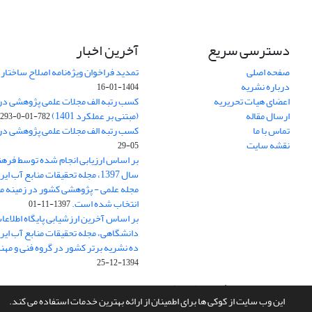
دسترسی سریع
آخرین اخبار
صفحه اصلی
تمدید فراخوان ویژه‌نامه اصلاح ساختا
درباره نشریه
1404-01-16
اعضای هیات تحریریه
ارسال مقاله
(مبتنی بر عملکرد 1401)
782-01-0-293
تماس با ما
کسب رتبه الف مجلات علمی پژوهشی در ارزی
نقشه سایت
05-29
بر اساس ارزیابی انجام شده توسط فره
سال 1397، مجله تحقیقات منابع آب 
مجله علمی - پژوهشی کشور در زمینه م
انتخاب شده است.
1397-11-01
بر اساس آخرین ارزشیابی پایگاه اطلاعا
دانشگاهی، مجله تحقیقات منابع آب ایران
ده نشریه برتر کشور در گروه فنی و مه
1394-12-25
سامانه مدیریت نشریات علمی.
طراحی و پیاده سازی از
سیناوب
این وب سایت از کوکی ها برای اطمینان از ارائه بهترین خدمات استفاده می کند.