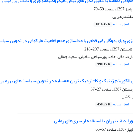
مومی ماهانه با تلفیق مدل های بیلان هیدروکلیماتولوژی و تانک زیرزمینی
59-70
نفشه زهرایی
اصل مقاله
1016.45 K
ریزی پویای دوگان غیرقطعی با مدلسازی عدم قطعیت مارکوفی در تدوین سیاست‌
207-218
از صادقی، حامد پورسپاهی سامیان، سعید جمالی
اصل مقاله
990.15 K
یه در تدوین سیاست‌های بهره برداری از مخزن در زمان وقوع سیلاب
27-37
ر تکشی
اصل مقاله
458.65 K
انه آب تهران با استفاده از سری‌های زمانی
57-65