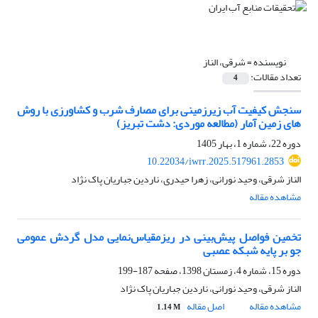
نویسنده =
شرقی، الناز
تعداد مقالات:
4
سنجش کیفیت آب زیرزمینی برای مصارف شرب و کشاورزی با روش
های زمین آمار (مطالعه موردی: دشت تبریز)
دوره 22، شماره 1، بهار 1405
10.22034/iwrr.2025.517961.2853
الناز شرقی، وحید نورانی، زهرا حیدری، ناردین جباریان پاک نژاد
مشاهده مقاله
تخمین فواصل پیش‌بینی در ریزمقیاس‌نمایی مدل‌ گردش عمومی
جو بر پایه شبکه عصبی
دوره 15، شماره 4، زمستان 1398، صفحه
187-199
الناز شرقی، وحید نورانی، ناردین جباریان پاک نژاد
مشاهده مقاله
اصل مقاله
1.14 M