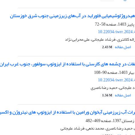
 هیدروژئوشیمیایی فلوراید در آب‌های زیرزمینی جنوب شرق خوزستان
58-72
10.22034/iwrr.2024.
ه کلانتری، فرشاد علیجانی، علی محرابی نژاد
اصل مقاله
2.43 M
فات در چشمه های کارستی با استفاده از ایزوتوپ سولفور، جنوب غرب ایران
90-108
10.22034/iwrr.2024.
 علیجانی، حمید رضا ناصری
اصل مقاله
1.56 M
رات آب زیرزمینی آبخوان ورامین با استفاده از ایزوتوپ های نیتروژن و اکس
469-482
، حمید رضا ناصری، محمد نخعی، فرشاد علیجانی