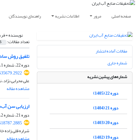
صفحه اصلی
مرور
اطلاعات نشریه
راهنمای نویسندگان
نویسنده =
فرش
تعداد مقالات:
5
مقالات آماده انتشار
تلفیق روش ساده و سریع یون مرجع (RIM) و تفاسیر هیدروژئ
شماره جاری
دوره 22، شماره 1، بهار 1405
535679.2922
شماره‌های پیشین نشریه
علی محرابی نژاد، 
مشاهده مقاله
دوره 22 (1405)
ارزیابی سن آب‌
دوره 21 (1404)
دوره 21، شماره 2، تابستان 1404، صفحه
دوره 20 (1403)
518787.2885
شراره قلی زاده خا
دوره 19 (1402)
مشاهده مقاله