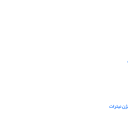
یژن نیترات