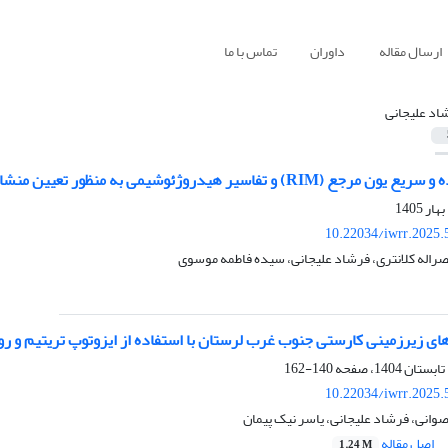
ارسال مقاله
داوران
تماس با ما
اد علیجانی
وشیمی به منظور تعیین منشا نیترات آب زیرزمینی دشت ایذه، شمال شرق خوزستان
10.22034/iwrr.2025.
نصراله کلانتری، فرشاد علیجانی، سیده فاطمه موسوی
های زیرزمینی کارستی جنوب غرب لرستان با استفاده از ایزوتوپ تریتیم و
140-162
10.22034/iwrr.2025.
صوانی، فرشاد علیجانی، یاسر نیک پیمان
اصل مقاله
1.24 M