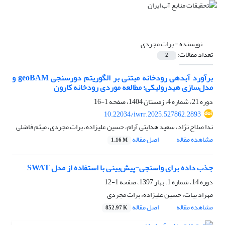
نویسنده =
برات مجردی
تعداد مقالات:
2
برآورد آبدهی رودخانه مبتنی بر الگوریتم دورسنجی geoBAM و
مدل‌سازی هیدرولیکی؛ مطالعه موردی رودخانه کارون
دوره 21، شماره 4، زمستان 1404، صفحه
1-16
10.22034/iwrr.2025.527862.2893
ندا صلاح نژاد، سعید هدایتی آرام، حسین علیزاده، برات مجردی، میثم فاضلی
مشاهده مقاله
اصل مقاله
1.16 M
جذب داده برای واسنجی-پیش‌بینی با استفاده از مدل SWAT
دوره 14، شماره 1، بهار 1397، صفحه
1-12
مهراد بیات، حسین علیزاده، برات مجردی
مشاهده مقاله
اصل مقاله
852.97 K