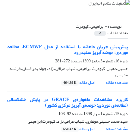
نویسنده =
ابراهیمی، کیومرث
تعداد مقالات:
2
پیش‌بینی جریان ماهانه با استفاده از مدل ECMWF، مطالعه
موردی: حوضه آبریز سفیدرود
دوره 16، شماره 3، پاییز 1399، صفحه
272-281
حسین دهبان، کیومرث ابراهیمی، شهاب عراقی نژاد، جواد بذرافشان، فرشته
مدرسی
مشاهده مقاله
اصل مقاله
464.39 K
کاربرد مشاهدات ماهواره‌ی GRACE در پایش خشکسالی
(مطالعه‌ی موردی: حوضه‌ی آبریز مرکزی کشور)
دوره 15، شماره 1، بهار 1398، صفحه
92-103
سید محمد حسینی موغاری، شهاب عراقی نژاد، کیومرث ابراهیمی
مشاهده مقاله
اصل مقاله
650.42 K