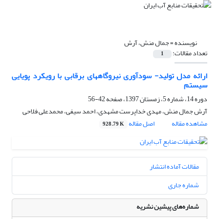
نویسنده =
جمال منش، آرش
تعداد مقالات:
1
ارائه مدل تولید- سودآوری نیروگاههای برقابی با رویکرد پویایی
سیستم
دوره 14، شماره 5، زمستان 1397، صفحه
42-56
آرش جمال منش، مهدی خداپرست مشهدی، احمد سیفی، محمدعلی فلاحی
مشاهده مقاله
اصل مقاله
928.79 K
مقالات آماده انتشار
شماره جاری
شماره‌های پیشین نشریه