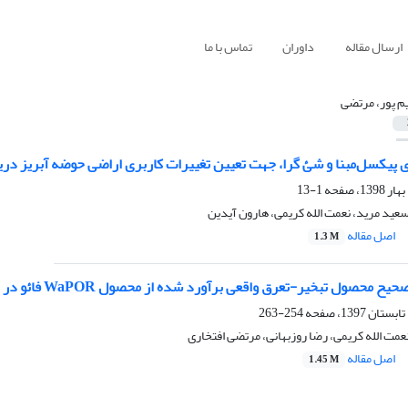
ارسال مقاله
داوران
تماس با ما
م پور، مرتضی
 پیکسل‌مبنا و شئ‏ گرا، جهت تعیین تغییرات کاربری اراضی حوضه آبریز دریا
1-13
عید مرید، نعمت الله کریمی، هارون آیدین
اصل مقاله
1.3 M
 تبخیر-تعرق واقعی برآورد شده از محصول WaPOR فائو در ایران با استفاده از داده‌های زمینی
254-263
عمت الله کریمی، رضا روزبهانی، مرتضی افتخاری
اصل مقاله
1.45 M