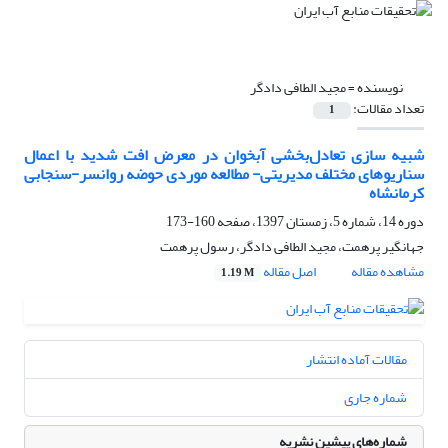
نویسنده =
مجید الطافی دادگر
تعداد مقالات:
1
شبیه سازی تعادل‌بخشی آبخوان در معرض افت شدید با اعمال
سناریوهای مختلف مدیریتی- مطالعه موردی حوضه روانسر-سنجابی
کرمانشاه
دوره 14، شماره 5، زمستان 1397، صفحه
160-173
جهانگیر پرهمت، مجید الطافی دادگر، رسول پرهمت
مشاهده مقاله
اصل مقاله
1.19 M
مقالات آماده انتشار
شماره جاری
شماره‌های پیشین نشریه