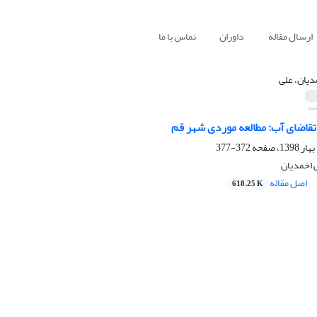
ارسال مقاله
داوران
تماس با ما
دیان، علی
تقاضای آب: مطالعه موردی شهر قم
372-377
 اخمدیان
اصل مقاله
618.25 K