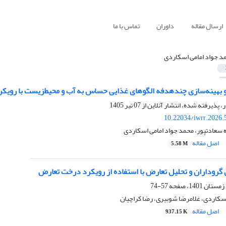
ارسال مقاله
داوران
تماس با ما
د جواد امامی اسکاردی
 بهینه‌سازی چندهدفه الگوهای غذایی حساس به آب و محیط‌زیست با رویکر
ر، پذیرفته شده، انتشار آنلاین از
07 تیر 1405
10.22034/iwrr.2026.
ه سعادتپور، محمد جواد امامی اسکاردی
اصل مقاله
5.58 M
 گروداران و تحلیل تعارض‌ با استفاده از رویکرد درخت تعارض
57-74
سکاردی، غلامرضا شوبیری، رضا کراچیان
اصل مقاله
937.15 K