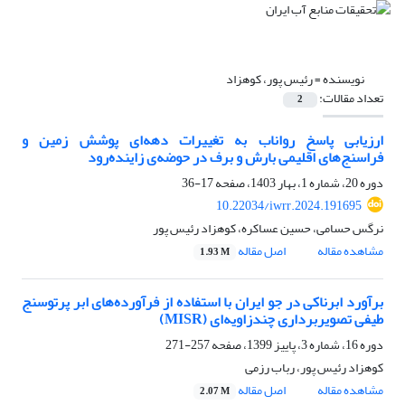
نویسنده =
رئیس پور، کوهزاد
تعداد مقالات:
2
ارزیابی پاسخ رواناب به تغییرات دهه‌ای پوشش زمین و
فراسنج‌های اقلیمی بارش و برف در حوضه‌ی زاینده‌رود
دوره 20، شماره 1، بهار 1403، صفحه
17-36
10.22034/iwrr.2024.191695
نرگس حسامی، حسین عساکره، کوهزاد رئیس پور
مشاهده مقاله
اصل مقاله
1.93 M
برآورد ابرناکی در جو ایران با استفاده از فرآورده‌های ابر پرتوسنج
طیفی تصویربرداری چندزاویه‌ای (MISR)
دوره 16، شماره 3، پاییز 1399، صفحه
257-271
کوهزاد رئیس پور، رباب رزمی
مشاهده مقاله
اصل مقاله
2.07 M