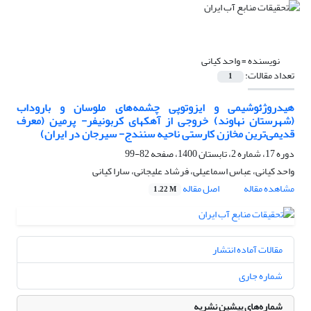
نویسنده =
واحد کیانی
تعداد مقالات:
1
هیدروژئوشیمی و ایزوتوپی چشمه‌های ملوسان و باروداب
(شهرستان نهاوند) خروجی از آهکهای کربونیفر- پرمین (معرف
قدیمی‌ترین مخازن کارستی ناحیه سنندج- سیرجان در ایران)
دوره 17، شماره 2، تابستان 1400، صفحه
82-99
واحد کیانی، عباس اسماعیلی، فرشاد علیجانی، سارا کیانی
مشاهده مقاله
اصل مقاله
1.22 M
مقالات آماده انتشار
شماره جاری
شماره‌های پیشین نشریه