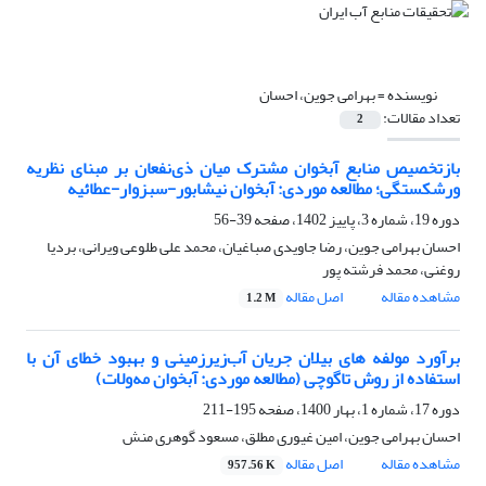
نویسنده =
بهرامی جوین، احسان
تعداد مقالات:
2
بازتخصیص منابع آبخوان مشترک میان ذی‌نفعان بر مبنای نظریه
ورشکستگی؛ مطالعه موردی: آبخوان نیشابور-سبزوار-عطائیه
دوره 19، شماره 3، پاییز 1402، صفحه
39-56
احسان بهرامی جوین، رضا جاویدی صباغیان، محمد علی طلوعی ویرانی، بردیا
روغنی، محمد فرشته پور
مشاهده مقاله
اصل مقاله
1.2 M
برآورد مولفه های بیلان جریان آب‌زیرزمینی و بهبود خطای آن با
استفاده از روش تاگوچی (مطالعه موردی: آبخوان مه‌ولات)
دوره 17، شماره 1، بهار 1400، صفحه
195-211
احسان بهرامی جوین، امین غیوری مطلق، مسعود گوهری منش
مشاهده مقاله
اصل مقاله
957.56 K