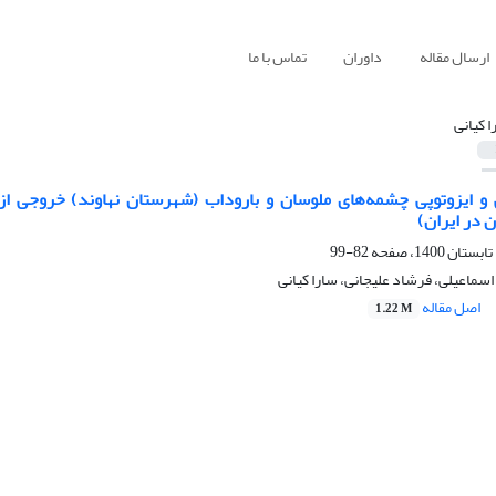
ارسال مقاله
داوران
تماس با ما
ا کیانی
 ایزوتوپی چشمه‌های ملوسان و باروداب (شهرستان نهاوند) خروجی از 
در ایران)
82-99
اسماعیلی، فرشاد علیجانی، سارا کیانی
اصل مقاله
1.22 M