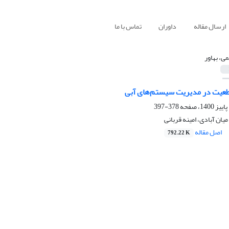
ارسال مقاله
داوران
تماس با ما
می، بهاور
قطعیت در مدیریت سیستم‌های آبی
378-397
یان آبادی، امینه قربانی
اصل مقاله
792.22 K