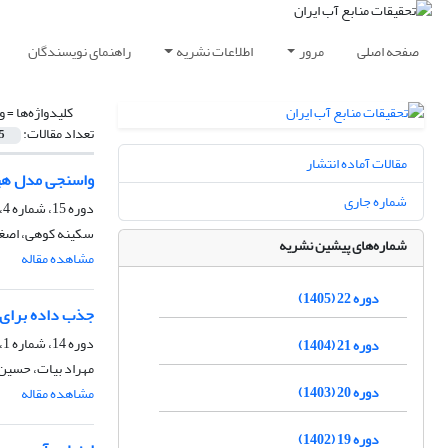
صفحه اصلی
مرور
اطلاعات نشریه
راهنمای نویسندگان
کلیدواژه‌ها =
و
تعداد مقالات:
5
مقالات آماده انتشار
واسنجی مدل هیدرولوژیکی VIC-3L با استفاده از 
شماره جاری
دوره 15، شماره 4، زمستان 1398، صفحه
سکینه کوهی، اصغر 
شماره‌های پیشین نشریه
مشاهده مقاله
دوره 22 (1405)
جذب داده برای وا
دوره 14، شماره 1، بهار 1397، صفحه
دوره 21 (1404)
مهراد بیات، حسین 
دوره 20 (1403)
مشاهده مقاله
دوره 19 (1402)