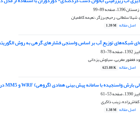
ذیری آب زیرزمینی آبخوان دشت کردکندی- دوزدوزان با استفاده از مدل
89-99
شهلا سلطانی، رحیم برزگر، نعیمه کاظمیان
اصل مقاله
1.39 M
‌ای شبکه‌های توزیع آب بر اساس واسنجی فشارهای گرهی به روش الگوریت
78-83
ود فغفور مغربی، سیاوش یزدانی
اصل مقاله
625.88 K
ارش واسنجیده با سامانه پیش بینی همادی (گروهی) WRF و MM5 در ایران
53-61
کفاش‌زاده، زینب ذاکری
اصل مقاله
1.38 M