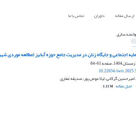
ارسال مقاله
داوران
تماس با ما
وانمندسازی
ه اجتماعی و جایگاه زنان در مدیریت جامع حوزه آبخیز (مطالعه موردی شهرس
61-84
10.22034/iwrr.2025.
امیرحسین گرکانی، لیلا عوض پور، صدیقه غفاری
اصل مقاله
1.15 M