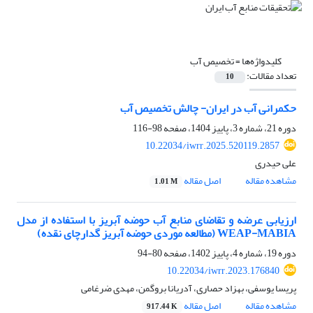
کلیدواژه‌ها =
تخصیص آب
تعداد مقالات:
10
حکمرانی آب در ایران- چالش تخصیص آب
دوره 21، شماره 3، پاییز 1404، صفحه
98-116
10.22034/iwrr.2025.520119.2857
علی حیدری
مشاهده مقاله
اصل مقاله
1.01 M
ارزیابی عرضه و تقاضای منابع آب حوضه آبریز با استفاده از مدل
WEAP-MABIA (مطالعه موردی حوضه آبریز گدارچای نقده)
دوره 19، شماره 4، پاییز 1402، صفحه
80-94
10.22034/iwrr.2023.176840
پریسا یوسفی، بهزاد حصاری، آدریانا بروگمن، مهدی ضرغامی
مشاهده مقاله
اصل مقاله
917.44 K