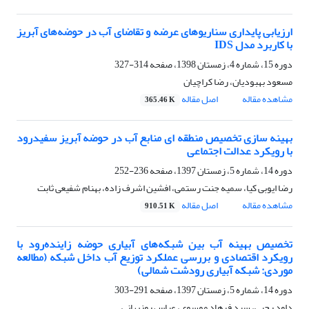
ارزیابی پایداری سناریوهای عرضه و تقاضای آب در حوضه‌های آبریز
با کاربرد مدل ‏IDS
دوره 15، شماره 4، زمستان 1398، صفحه
314-327
مسعود بهبودیان، رضا کراچیان
مشاهده مقاله
اصل مقاله
365.46 K
بهینه سازی تخصیص منطقه ای منابع آب در حوضه آبریز سفیدرود
با رویکرد عدالت اجتماعی
دوره 14، شماره 5، زمستان 1397، صفحه
236-252
رضا ایوبی کیا، سمیه جنت رستمی، افشین اشرف زاده، بهنام شفیعی ثابت
مشاهده مقاله
اصل مقاله
910.51 K
تخصیص بهینه آب بین شبکه‌های آبیاری حوضه زاینده‌رود با
رویکرد اقتصادی و بررسی عملکرد توزیع آب داخل شبکه (مطالعه
موردی: شبکه آبیاری رودشت شمالی)
دوره 14، شماره 5، زمستان 1397، صفحه
291-303
داود رجبی، سید فرهاد موسوی، عباس روزبهانی