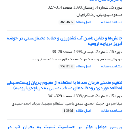
دوره 15، شماره 4، زمستان 1398، صفحه
314-327
مسعود بهبودیان، رضا کراچیان
مشاهده مقاله
اصل مقاله
365.46 K
چالش‌ها و تقابل تامین آب کشاورزی و حقابه محیط‌زیستی در حوضه
آبریز دریاچه ارومیه
دوره 15، شماره 2، تابستان 1398، صفحه
26-38
مهنوش مقدسی، سعید مرید، مجید دلاور، حمیده حسینی صفا
مشاهده مقاله
اصل مقاله
752.81 K
تنظیم منحنی فرمان سدها با استفاده از مفهوم جریان زیست‌محیطی
(مطالعه موردی: رودخانه‌های منتخب منتهی به دریاچه‌ی ارومیه)
دوره 15، شماره 2، تابستان 1398، صفحه
329-341
مینا سودی، حجت احمدی، مهدی یاسی، استفانو سیبیلا، سجاد احمد حمیدی
مشاهده مقاله
اصل مقاله
1.39 M
بررسی عوامل مؤثر بر حساسیت نسبت به بحران آب در