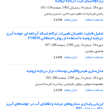
زیرحوضه‎های غرب دریاچه ارومیه
دوره 18، شماره 4، زمستان 1401، صفحه
134-161
رامین قربانزاده، ناهید میرحاجی، حسین رضایی
مشاهده مقاله
اصل مقاله
3.12 M
تحلیل قابلیت اطمینان تغییرات تراکم شبکه آبراهه ای حوضه آبریز
دریاچه ارومیه با استفاده از روش احتمالاتی FORM
دوره 16، شماره 3، پاییز 1399، صفحه
188-197
همایون مقیمی
مشاهده مقاله
اصل مقاله
1.14 M
مدل‌سازی هیدرواقلیمی نوسانات تراز دریاچه ارومیه
دوره 16، شماره 1، بهار 1399، صفحه
380-393
معصومه صوفی، بهلول علیجانی، رضا برنا، فریده اسدی
مشاهده مقاله
اصل مقاله
1.13 M
ارزیابی پایداری سناریوهای عرضه و تقاضای آب در حوضه‌های آبریز
با کاربرد مدل ‏IDS