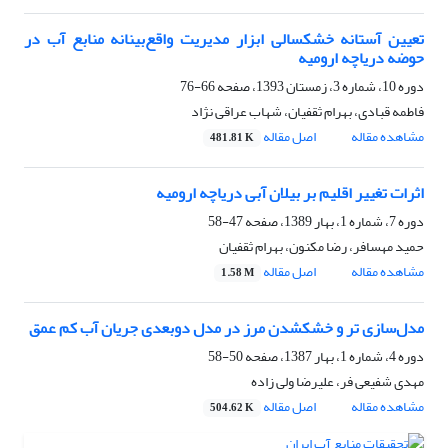
تعیین آستانه خشکسالی ابزار مدیریت واقع‌بینانه منابع آب در
حوضه دریاچه ارومیه
دوره 10، شماره 3، زمستان 1393، صفحه
66-76
فاطمه قبادی، بهرام ثقفیان، شهاب عراقی نژاد
مشاهده مقاله
اصل مقاله
481.81 K
اثرات تغییر اقلیم بر بیلان آبی دریاچه ارومیه
دوره 7، شماره 1، بهار 1389، صفحه
47-58
حمید مهسافر، رضا مکنون، بهرام ثقفیان
مشاهده مقاله
اصل مقاله
1.58 M
مدل‌سازی تر و خشک⁬شدن مرز در مدل دوبعدی جریان آب کم ⁬عمق
دوره 4، شماره 1، بهار 1387، صفحه
50-58
مهدی شفیعی⁬ فر، علیرضا ولی ⁬زاده
مشاهده مقاله
اصل مقاله
504.62 K