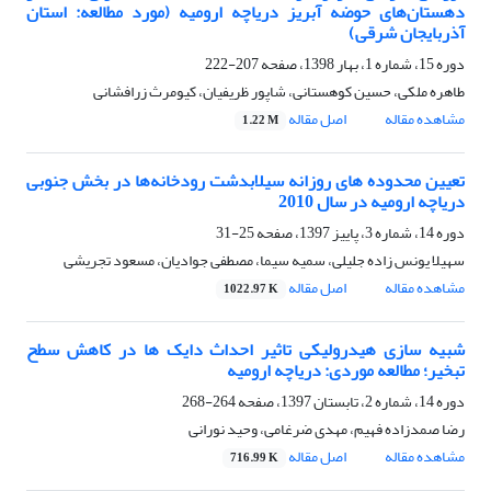
دهستان‌های حوضه آبریز دریاچه ارومیه (مورد مطالعه: استان
آذربایجان شرقی)
دوره 15، شماره 1، بهار 1398، صفحه
207-222
طاهره ملکی، حسین کوهستانی، شاپور ظریفیان، کیومرث زرافشانی
مشاهده مقاله
اصل مقاله
1.22 M
تعیین محدوده های روزانه سیلابدشت رودخانه‌ها در بخش جنوبی
دریاچه ارومیه در سال 2010
دوره 14، شماره 3، پاییز 1397، صفحه
25-31
سهیلا یونس زاده جلیلی، سمیه سیما، مصطفی جوادیان، مسعود تجریشی
مشاهده مقاله
اصل مقاله
1022.97 K
شبیه سازی هیدرولیکی تاثیر احداث دایک ها در کاهش سطح
تبخیر؛ مطالعه موردی: دریاچه ارومیه
دوره 14، شماره 2، تابستان 1397، صفحه
264-268
رضا صمدزاده فهیم، مهدی ضرغامی، وحید نورانی
مشاهده مقاله
اصل مقاله
716.99 K