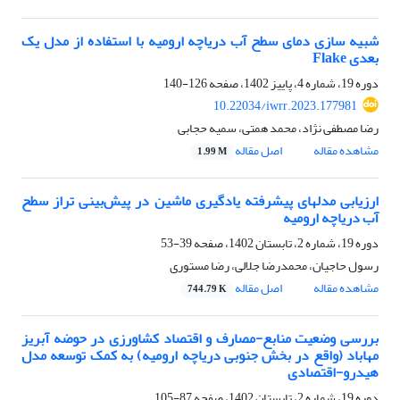
شبیه سازی دمای سطح آب دریاچه ارومیه با استفاده از مدل یک
بعدی Flake
دوره 19، شماره 4، پاییز 1402، صفحه
126-140
10.22034/iwrr.2023.177981
رضا مصطفی نژاد، محمد همتی، سمیه حجابی
مشاهده مقاله
اصل مقاله
1.99 M
ارزیابی مدلهای پیشرفته یادگیری ماشین در پیش‌بینی تراز سطح
آب دریاچه ارومیه
دوره 19، شماره 2، تابستان 1402، صفحه
39-53
رسول حاجیان، محمدرضا جلالی، رضا مستوری
مشاهده مقاله
اصل مقاله
744.79 K
بررسی وضعیت منابع-مصارف و اقتصاد کشاورزی در حوضه آبریز
مهاباد (واقع در بخش جنوبی دریاچه ارومیه) به کمک توسعه مدل
هیدرو-اقتصادی
دوره 19، شماره 2، تابستان 1402، صفحه
87-105