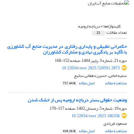
کلیدواژه‌ها =
دریاچه ارومیه
تعداد مقالات:
22
حکمرانی تطبیقی و پایداری رفتاری در مدیریت منابع آب کشاورزی
با تأکید بر یادگیری نهادی و مشارکت کشاورزان
دوره 21، شماره 3، پاییز 1404، صفحه
152-168
10.22034/iwrr.2025.520591.2873
سمیه امامی، حسین دهقانی سانیج
مشاهده مقاله
اصل مقاله
757.44 K
وضعیت حقوقی بستر دریاچه ارومیه پس از خشک شدن
دوره 19، شماره 5، زمستان 1402، صفحه
157-170
10.22034/iwrr.2023.186336
مسعود فریادی
مشاهده مقاله
اصل مقاله
410.26 K