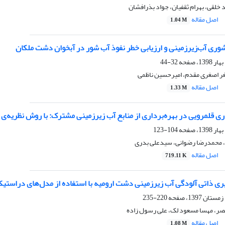
خلقی، بهرام ثقفیان، جواد بذرافشان
اصل مقاله
1.04 M
شوری آب‌زیرزمینی و ارزیابی خطر نفوذ آب شور در آبخوان دشت ملکان
32-44
غر اصغری مقدم، امیرحسین ناظمی
اصل مقاله
1.33 M
 قلمرویی در بهره‌برداری از منابع آب زیرزمینی مشترک: با روش نظریه‌‌ی د
104-123
، محمدرضا رضوانی، سیدعلی بدری
اصل مقاله
719.11 K
220-235
صر، مهسا مسعود لک، علی رسول زاده
اصل مقاله
1.08 M