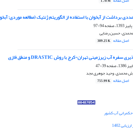
اصل مقاله
1.78 M
عددی برداشت از آبخوان با استفاده از الگوریتم ژنتیک (مطالعه موردی: آبخو
94-97
 محمدی، حسین رضایی
اصل مقاله
389.25 K
سفره آب زیرزمینی تهران-کرج با روش DRASTIC و منطق فازی
39-47
ورش محمدی، وحید جوهری مجد
اصل مقاله
755.99 K
ر حکمرانی آب کشور
کسب رتبه الف مجلات علمی پژوهشی در ارزیابی 1402