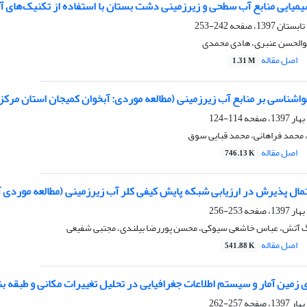
یایی منابع آب سطحی و زیرزمینی دشت بستان با استفاده از تکنیک‌های آ
242-253
ابوالحسن عنبری، هادی محمدی
اصل مقاله
1.31 M
اشناسی بر منابع آب زیرزمینی (مطالعه موردی: آبخوان کمیجان استان مرکز
114-124
 محمد فراهانی، محمد قبایی سوق
اصل مقاله
746.13 K
مال پذیرش در ارزیابی شبکه پایش کیفی کلر آب زیرزمینی (مطالعه موردی 
253-256
آتش، عباس خاشعی سیوکی، محسن پوررضا بیلندی، مجتبی شفیعی
اصل مقاله
541.88 K
 زمین آمار و سیستم اطلاعات جغرافیایی در تحلیل تغییرات مکانی و طبقه 
257-262