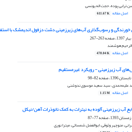
ن ترابی پوده، حجت اله یونسی
اصل مقاله
611.67 K
خورندگی و رسوب‌گذاری آب‌های زیر‌زمینی دشت دزفول اندیمشک با استفاد
263-267
الرحیم هوشمند
اصل مقاله
478.04 K
های آب زیرزمینی - رویکرد غیرمستقیم
82-98
ید علیمحمدی، سید سعید موسوی ندوشنی
اصل مقاله
1.15 M
بع آب زیرزمینی آلوده به نیترات به کمک نانوذرات آهن/نیکل
77-87
انی، منوچهر وثوقی، ابوالفضل شمسائی، میترا نوری