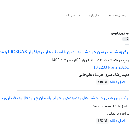
ارسال مقاله
داوران
تماس با ما
ب زیرزمینی
2
ست زمین در دشت ورامین با استفاده از نرم افزار LiCSBAS و مدل جنگل تصادفی
ر، پذیرفته شده، انتشار آنلاین از
05 اردیبهشت 1405
10.22034/iwrr.2026.
مید رضا ناصری، فرشاد علی‌جانی
اصل مقاله
2.08 M
آب زیرزمینی در دشت‌‌های ممنوعه‌ی بحرانیِ استان چهارمحال و بختیاری با تأک
57-78
فرامرز بریمانی
اصل مقاله
1.52 M