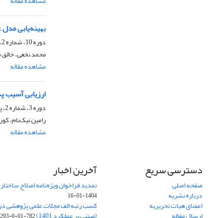
مشاهده مقاله
بهینه‌یابی مدل 
دوره 10، شماره 2، پاییز 1393، صفحه
محمد نخعی، خالق‌
مشاهده مقاله
ارزیابی آسیب پذیری 
دوره 3، شماره 2، پاییز 1386، صفحه
رامین نیک‌نام، ک
مشاهده مقاله
دسترسی سریع
آخرین اخبار
صفحه اصلی
تمدید فراخوان ویژه‌نامه اصلاح ساختا
درباره نشریه
1404-01-16
اعضای هیات تحریریه
ارسال مقاله
(مبتنی بر عملکرد 1401)
782-01-0-293