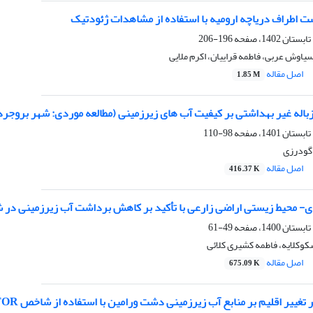
اطراف دریاچه ارومیه با استفاده از مشاهدات ژئودتیک
196-206
یاوش عربی، فاطمه قراییان، اکرم ملایی
اصل مقاله
1.85 M
باله غیر بهداشتی بر کیفیت آب های زیرزمینی (مطالعه موردی: شهر بروجرد
98-110
گودرزی
اصل مقاله
416.37 K
- محیط زیستی اراضی زارعی با تأکید بر کاهش برداشت آب زیرزمینی در شر
49-61
وکلایه، فاطمه کشیری کلائی
اصل مقاله
675.09 K
تغییر اقلیم بر منابع آب زیرزمینی دشت ورامین با استفاده از شاخص NISTOR