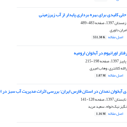
 حلی کلیدی‏ برای بهره‏ برداری پایدار از آب‏ زیرزمینی
483-489
ران داوری
اصل مقاله
551.38 K
رفتار اورانیوم در آبخوان ارومیه
198-215
لله کلانتری، وهاب امیری
اصل مقاله
1.07 M
 آبخوان نمدان در استان فارس ایران: بررسی اثرات مدیریت آب سبز در اح
128-141
نگیز نیک‌خواه، سعید مرید
اصل مقاله
1.16 M