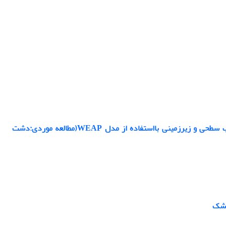
ارزیابی سناریوهای تغذیه مصنوعی و پخش سیلاب در راستای مدیریت یکپارچه منابع آب سطحی و زیرزمینی بااستفاده از مدل WEAP(مطالعه موردی:دشت
 خشک