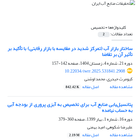
کلیدواژه‌ها =
تخصیص
تعداد مقالات:
2
ساختار بازار آب (تمرکز شدید در مقایسه با بازار رقابتی) با تأکید بر
تأثیر آن بر تقاضا
دوره 21، شماره 4، زمستان 1404، صفحه
142-157
10.22034/iwrr.2025.531841.2908
کیومرث حیدری، محمد اوشنی
مشاهده مقاله
اصل مقاله
842.42 K
پتانسیل‌یابی منابع آب برای تخصیص به آبزی پروری از بودجه آبی
به حساب نیامده
دوره 16، شماره 1، بهار 1399، صفحه
360-379
علیرضا شکوهی، امید بهمنی
مشاهده مقاله
اصل مقاله
2.19 M