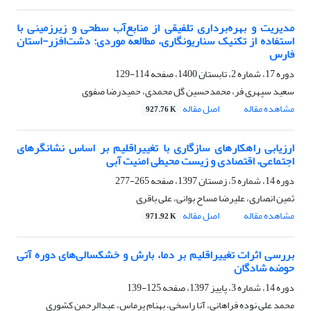
مدیریت و بهره‌برداری تلفیقی از منابع‌آب‌ سطحی و زیرزمینی با
استفاده از تکنیک سناریو‌نگاری، مطالعه موردی: دشت‌افزر-استان
فارس
دوره 17، شماره 2، تابستان 1400، صفحه
114-129
سعید سپهری فر، محمدحسین گل محمدی، حمیدرضا صفوی
مشاهده مقاله
اصل مقاله
927.76 K
ارزیابی راهکارهای سازگاری با تغییراقلیم بر اساس نشانگرهای
اجتماعی، اقتصادی و زیست محیطی امنیت آبی
دوره 14، شماره 5، زمستان 1397، صفحه
265-277
ثمین انصاری، علیرضا مساح بوانی، علی باقری
مشاهده مقاله
اصل مقاله
971.92 K
بررسی اثرات تغییراقلیم بر دما، بارش و خشکسالی‌های دوره آتی
حوضه شادگان
دوره 14، شماره 3، پاییز 1397، صفحه
125-139
محمد علی نوده فراهانی، آنا راسخی، بهنام پرماس، عبدالرحمن کشوری