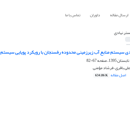
ارسال مقاله
داوران
تماس با ما
ستر نهادی
دی سیستم منابع آب زیرزمینی محدوده رفسنجان با رویکرد پویایی سیستم
67-82
لی باقری، فرشاد مؤمنی
اصل مقاله
634.86 K