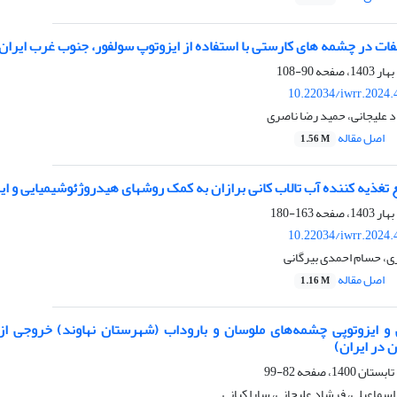
فات در چشمه های کارستی با استفاده از ایزوتوپ سولفور، جنوب غرب ایران
90-108
10.22034/iwrr.2024.
 علیجانی، حمید رضا ناصری
اصل مقاله
1.56 M
تغذیه کننده آب تالاب کانی برازان به کمک روشهای هیدروژئوشیمیایی و ایزو
163-180
10.22034/iwrr.2024.
ی، حسام احمدی بیرگانی
اصل مقاله
1.16 M
 ایزوتوپی چشمه‌های ملوسان و باروداب (شهرستان نهاوند) خروجی از 
در ایران)
82-99
اسماعیلی، فرشاد علیجانی، سارا کیانی