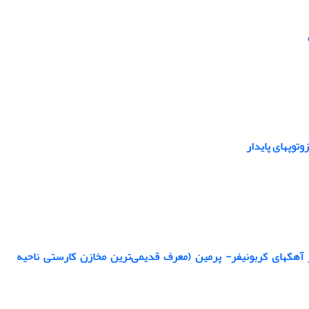
توپهای پایدار
آهکهای کربونیفر- پرمین (معرف قدیمی‌ترین مخازن کارستی ناحیه