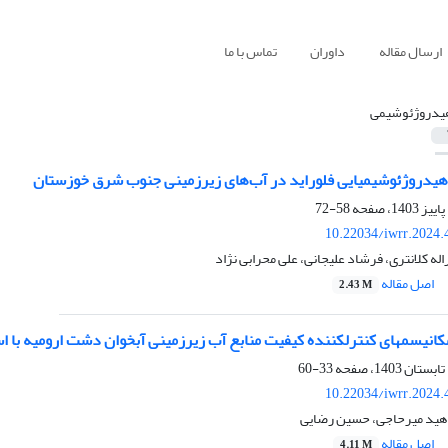
ارسال مقاله
داوران
تماس با ما
یدروژئوشیمی
 هیدروژئوشیمیایی فلوراید در آب‌های زیرزمینی جنوب شرق خوزستان
58-72
10.22034/iwrr.2024.
ه کلانتری، فرشاد علیجانی، علی محرابی نژاد
اصل مقاله
2.43 M
انیسم‏های کنترل‏کننده کیفیت منابع آب زیرزمینی آبخوان دشت ارومیه با ا
33-60
10.22034/iwrr.2024.
ناهید میرحاجی، حسین رضایی
اصل مقاله
4.11 M