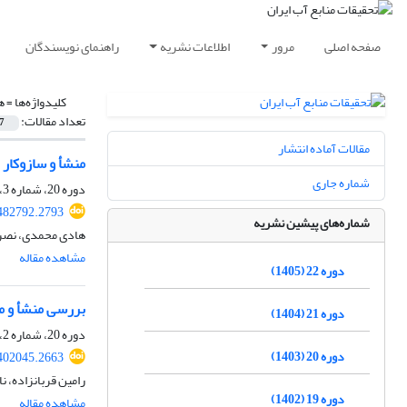
صفحه اصلی
مرور
اطلاعات نشریه
راهنمای نویسندگان
کلیدواژه‌ها =
ه
تعداد مقالات:
7
مقالات آماده انتشار
منشأ و سازوکار
شماره جاری
دوره 20، شماره 3، پاییز 1403، صفحه
482792.2793
شماره‌های پیشین نشریه
هادی محمدی، نصرال
مشاهده مقاله
دوره 22 (1405)
بررسی منشأ و مک
دوره 21 (1404)
دوره 20، شماره 2، تابستان 1403، صفحه
دوره 20 (1403)
402045.2663
رامین قربانزاده، 
دوره 19 (1402)
مشاهده مقاله