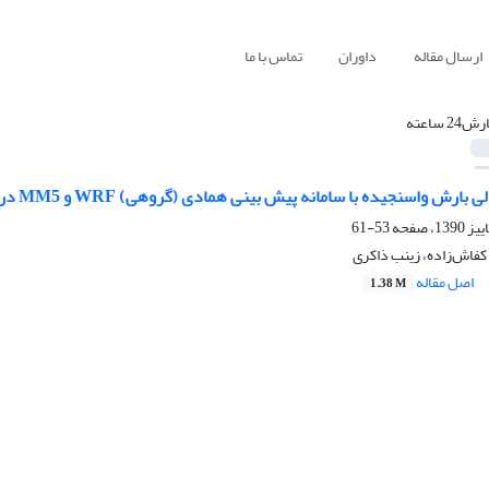
ارسال مقاله
داوران
تماس با ما
رش24 ساعته
ارش واسنجیده با سامانه پیش بینی همادی (گروهی) WRF و MM5 در ایران
53-61
کفاش‌زاده، زینب ذاکری
اصل مقاله
1.38 M