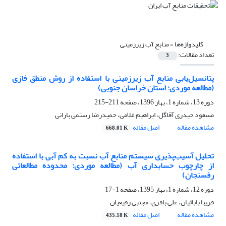
کلیدواژه‌ها =
منابع آب زیرزمینی
تعداد مقالات:
3
پتانسیل‌یابی منابع آب زیرزمینی با استفاده از روش منطق فازی
(مطالعه موردی: استان خراسان جنوبی)
دوره 13، شماره 1، بهار 1396، صفحه
211-215
مسعود حیدری آقاگل، ابراهیم غلامی، حمیدرضا رستمی بارانی
مشاهده مقاله
اصل مقاله
668.01 K
تحلیل آسیب‌پذیری سیستم منابع آب نسبت به کم آبی با استفاده
از چارچوب حسابداری آب (مطالعه موردی: محدوده مطالعاتی
رفسنجان)
دوره 12، شماره 1، بهار 1395، صفحه
1-17
فریبا بابائیان، علی باقری، مجتبی رفیعیان
مشاهده مقاله
اصل مقاله
435.18 K