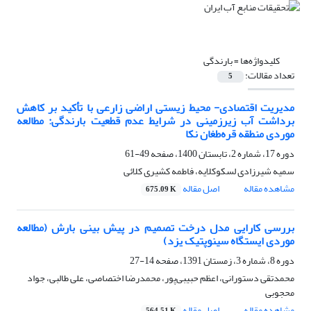
کلیدواژه‌ها =
بارندگی
تعداد مقالات:
5
مدیریت اقتصادی- محیط زیستی اراضی زارعی با تأکید بر کاهش
برداشت آب زیرزمینی در شرایط عدم قطعیت بارندگی: مطالعه
موردی منطقه قره‌طغان نکا
دوره 17، شماره 2، تابستان 1400، صفحه
49-61
سمیه شیرزادی لسکوکلایه، فاطمه کشیری کلائی
مشاهده مقاله
اصل مقاله
675.09 K
بررسی کارایی مدل درخت تصمیم در پیش بینی بارش (مطالعه
موردی ایستگاه سینوپتیک یزد)
دوره 8، شماره 3، زمستان 1391، صفحه
14-27
محمدتقی دستورانی، اعظم حبیبی‌پور، محمدرضا اختصاصی، علی طالبی، جواد
محجوبی
مشاهده مقاله
اصل مقاله