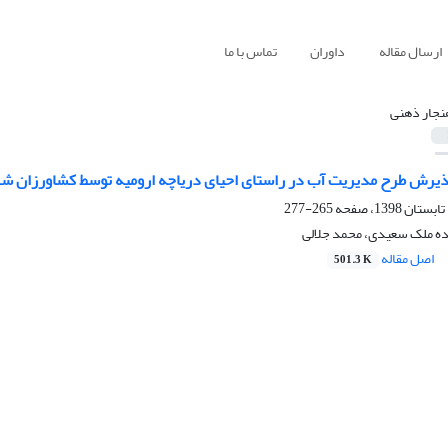
ارسال مقاله
داوران
تماس با ما
نجار ذهنی
پذیرش طرح‌ مدیریت آب در راستای احیای دریاچه ارومیه توسط کشاورزان ش
265-277
ه ملک سعیدی، محمد جلالی
اصل مقاله
501.3 K