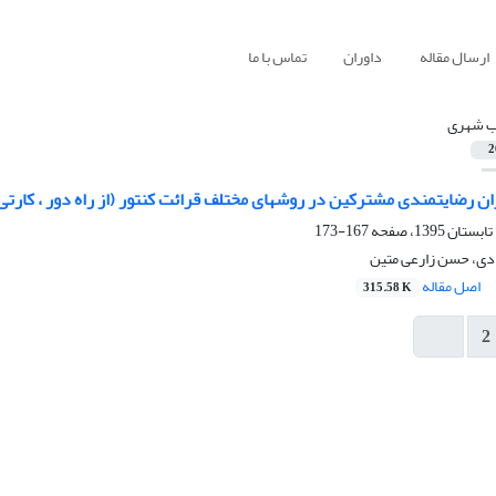
ارسال مقاله
داوران
تماس با ما
 شهری
2
ان رضایتمندی مشترکین در روشهای مختلف قرائت کنتور (از راه دور ، کارتی
167-173
دی، حسن زارعی متین
اصل مقاله
315.58 K
2